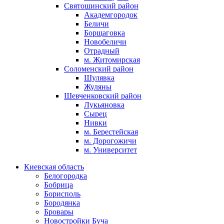
Святошинский район
Академгородок
Беличи
Борщаговка
Новобеличи
Отрадный
м. Житомирская
Соломенский район
Шулявка
Жуляны
Шевченковский район
Лукьяновка
Сырец
Нивки
м. Берестейская
м. Дорогожичи
м. Университет
Киевская область
Белогородка
Бобрица
Борисполь
Бородянка
Бровары
Новостройки Буча