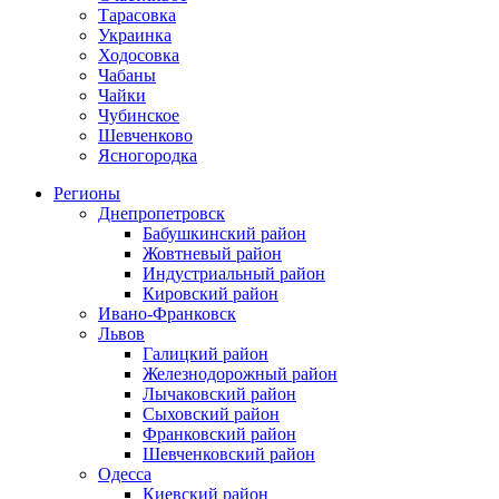
Тарасовка
Украинка
Ходосовка
Чабаны
Чайки
Чубинское
Шевченково
Ясногородка
Регионы
Днепропетровск
Бабушкинский район
Жовтневый район
Индустриальный район
Кировский район
Ивано-Франковск
Львов
Галицкий район
Железнодорожный район
Лычаковский район
Сыховский район
Франковский район
Шевченковский район
Одесса
Киевский район