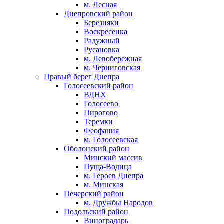
м. Лесная
Днепровский район
Березняки
Воскресенка
Радужный
Русановка
м. Левобережная
м. Черниговская
Правый берег Днепра
Голосеевский район
ВДНХ
Голосеево
Пирогово
Теремки
Феофания
м. Голосеевская
Оболонский район
Минский массив
Пуща-Водица
м. Героев Днепра
м. Минская
Печерский район
м. Дружбы Народов
Подольский район
Виноградарь