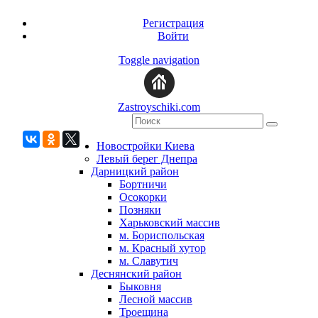
Регистрация
Войти
Toggle navigation
Zastroyschiki.com
Новостройки Киева
Левый берег Днепра
Дарницкий район
Бортничи
Осокорки
Позняки
Харьковский массив
м. Бориспольская
м. Красный хутор
м. Славутич
Деснянский район
Быковня
Лесной массив
Троещина