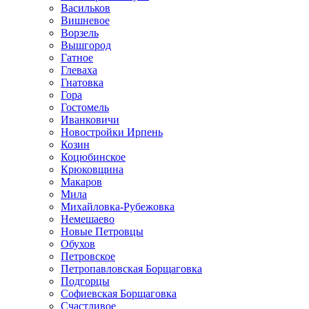
Васильков
Вишневое
Ворзель
Вышгород
Гатное
Глеваха
Гнатовка
Гора
Гостомель
Иванковичи
Новостройки Ирпень
Козин
Коцюбинское
Крюковщина
Макаров
Мила
Михайловка-Рубежовка
Немешаево
Новые Петровцы
Обухов
Петровское
Петропавловская Борщаговка
Подгорцы
Софиевская Борщаговка
Счастливое