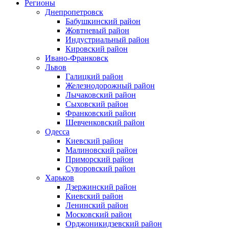
Регионы
Днепропетровск
Бабушкинский район
Жовтневый район
Индустриальный район
Кировский район
Ивано-Франковск
Львов
Галицкий район
Железнодорожный район
Лычаковский район
Сыховский район
Франковский район
Шевченковский район
Одесса
Киевский район
Малиновский район
Приморский район
Суворовский район
Харьков
Дзержинский район
Киевский район
Ленинский район
Московский район
Орджоникидзевский район