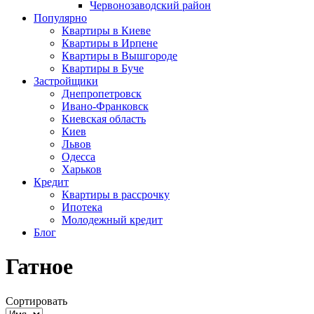
Червонозаводский район
Популярно
Квартиры в Киеве
Квартиры в Ирпене
Квартиры в Вышгороде
Квартиры в Буче
Застройщики
Днепропетровск
Ивано-Франковск
Киевская область
Киев
Львов
Одесса
Харьков
Кредит
Квартиры в рассрочку
Ипотека
Молодежный кредит
Блог
Гатное
Сортировать