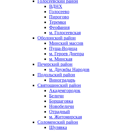
Голосеевский район
ВДНХ
Голосеево
Пирогово
Теремки
Феофания
м. Голосеевская
Оболонский район
Минский массив
Пуща-Водица
м. Героев Днепра
м. Минская
Печерский район
м. Дружбы Народов
Подольский район
Виноградарь
Святошинский район
Академгородок
Беличи
Борщаговка
Новобеличи
Отрадный
м. Житомирская
Соломенский район
Шулявка