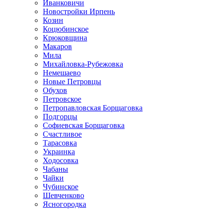
Иванковичи
Новостройки Ирпень
Козин
Коцюбинское
Крюковщина
Макаров
Мила
Михайловка-Рубежовка
Немешаево
Новые Петровцы
Обухов
Петровское
Петропавловская Борщаговка
Подгорцы
Софиевская Борщаговка
Счастливое
Тарасовка
Украинка
Ходосовка
Чабаны
Чайки
Чубинское
Шевченково
Ясногородка