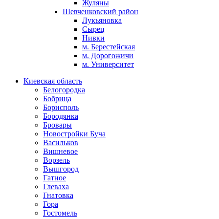
Жуляны
Шевченковский район
Лукьяновка
Сырец
Нивки
м. Берестейская
м. Дорогожичи
м. Университет
Киевская область
Белогородка
Бобрица
Борисполь
Бородянка
Бровары
Новостройки Буча
Васильков
Вишневое
Ворзель
Вышгород
Гатное
Глеваха
Гнатовка
Гора
Гостомель