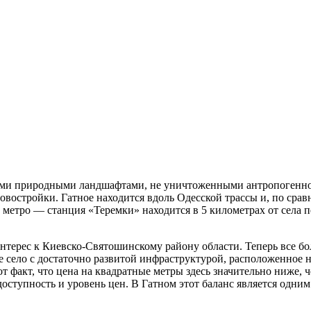
ыми природными ландшафтами, не уничтоженными антропогенной
новостройки. Гатное находится вдоль Одесской трассы и, по с
о метро — станция «Теремки» находится в 5 километрах от села 
нтерес к Киевско-Святошинскому району области. Теперь все б
е село с достаточно развитой инфраструктурой, расположенное 
т факт, что цена на квадратные метры здесь значительно ниже,
ступность и уровень цен. В Гатном этот баланс является одним