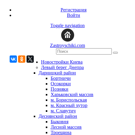
Регистрация
Войти
Toggle navigation
Zastroyschiki.com
Новостройки Киева
Левый берег Днепра
Дарницкий район
Бортничи
Осокорки
Позняки
Харьковский массив
м. Бориспольская
м. Красный хутор
м. Славутич
Деснянский район
Быковня
Лесной массив
Троещина