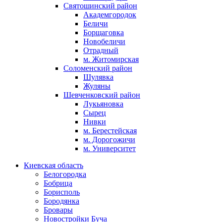
Святошинский район
Академгородок
Беличи
Борщаговка
Новобеличи
Отрадный
м. Житомирская
Соломенский район
Шулявка
Жуляны
Шевченковский район
Лукьяновка
Сырец
Нивки
м. Берестейская
м. Дорогожичи
м. Университет
Киевская область
Белогородка
Бобрица
Борисполь
Бородянка
Бровары
Новостройки Буча