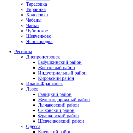
Тарасовка
Украинка
Ходосовка
Чабаны
Чайки
Чубинское
Шевченково
Ясногородка
Регионы
Днепропетровск
Бабушкинский район
Жовтневый район
Индустриальный район
Кировский район
Ивано-Франковск
Львов
Галицкий район
Железнодорожный район
Лычаковский район
Сыховский район
Франковский район
Шевченковский район
Одесса
Киевский район