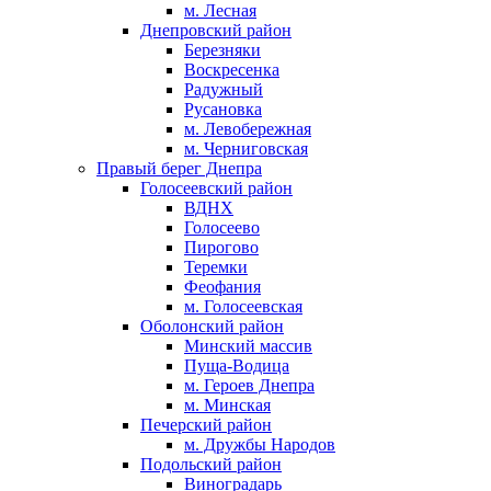
м. Лесная
Днепровский район
Березняки
Воскресенка
Радужный
Русановка
м. Левобережная
м. Черниговская
Правый берег Днепра
Голосеевский район
ВДНХ
Голосеево
Пирогово
Теремки
Феофания
м. Голосеевская
Оболонский район
Минский массив
Пуща-Водица
м. Героев Днепра
м. Минская
Печерский район
м. Дружбы Народов
Подольский район
Виноградарь