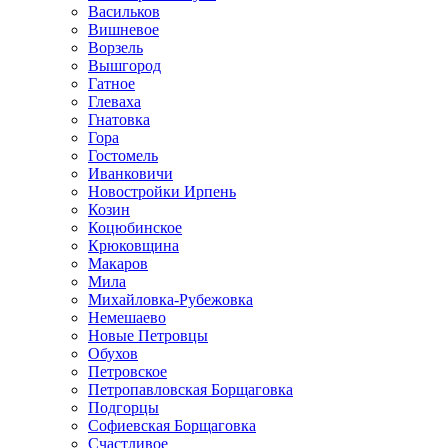
Васильков
Вишневое
Ворзель
Вышгород
Гатное
Глеваха
Гнатовка
Гора
Гостомель
Иванковичи
Новостройки Ирпень
Козин
Коцюбинское
Крюковщина
Макаров
Мила
Михайловка-Рубежовка
Немешаево
Новые Петровцы
Обухов
Петровское
Петропавловская Борщаговка
Подгорцы
Софиевская Борщаговка
Счастливое