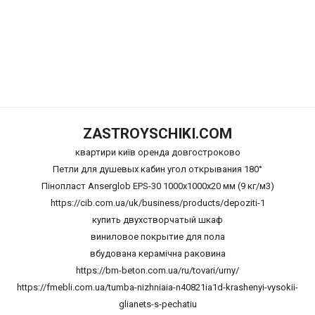
ZASTROYSCHIKI.COM
квартири київ оренда довгостроково
Петли для душевых кабин угол открывания 180°
Пінопласт Anserglob EPS-30 1000х1000х20 мм (9 кг/м3)
https://cib.com.ua/uk/business/products/depoziti-1
купить двухстворчатый шкаф
виниловое покрытие для пола
вбудована керамічна раковина
https://bm-beton.com.ua/ru/tovari/urny/
https://fmebli.com.ua/tumba-nizhniaia-n40821ia1d-krashenyi-vysokii-
glianets-s-pechatiu