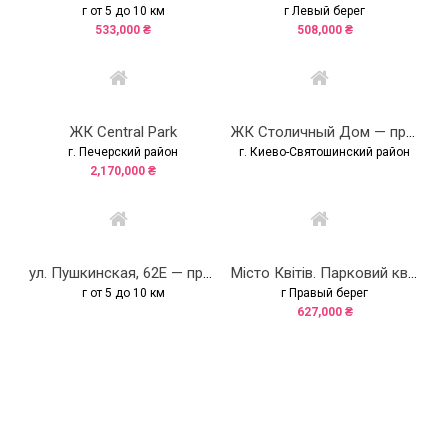
г от 5 до 10 км
г Левый берег
533,000 ₴
508,000 ₴
ЖК Central Park
ЖК Столичный Дом — продано
г. Печерский район
г. Киево-Святошинский район
2,170,000 ₴
ул. Пушкинская, 62Е — продано
Місто Квітів. Парковий квартал
г от 5 до 10 км
г Правый берег
627,000 ₴