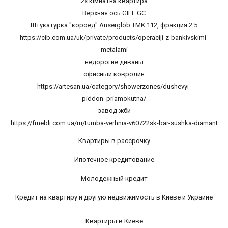
2х кімнатна квартира
Верхняя ось GIFF GC
Штукатурка "короед" Anserglob ТМК 112, фракция 2.5
https://cib.com.ua/uk/private/products/operaciji-z-bankivskimi-
metalami
недорогие диваны
офисный ковролин
https://artesan.ua/category/showerzones/dushevyi-
piddon_priamokutna/
завод жби
https://fmebli.com.ua/ru/tumba-verhnia-v60722sk-bar-sushka-diamant
Квартиры в рассрочку
Ипотечное кредитование
Молодежный кредит
Кредит на квартиру и другую недвижимость в Киеве и Украине
Квартиры в Киеве