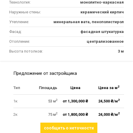
Технология:
монолитно-каркасная
Наружные стены:
керамический кирпич
Утепление:
минеральная вата, пенополистирол
Фасад:
фасадная штукатурка
Отопление:
централизованное
Высота потолков:
3 м
Предложение от застройщика
2
Тип
Площадь
Цена
Цена за м
2
2
1к
53 м
от 1,300,000 ₴
24,500 ₴/м
2
2
2к
75 м
от 1,800,000 ₴
24,000 ₴/м
сообщить о неточности