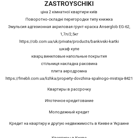
ZASTROYSCHIKI
ціна 2 кімнатної квартири київ
Поворотно-складні перегородки типу книжка
Эмульсия адгезионная акриловая грунт-краска Anserglob EG-62,
1,7л/2,5кг
https://cib.com.ua/uk/private/products/bankivski-kartki
шкаф купе
кварц виниловые напольные покрытия
стільниця накладна раковина
плита аеродромна
https://fmebli.com.ua/lizhka/property-dovzhina-spalnogo-mistsja-8421
Квартиры в рассрочку
Ипотечное кредитование
Молодежный кредит
Кредит на квартиру и другую недвижимость в Киеве и Украине
Квартиры в Киеве